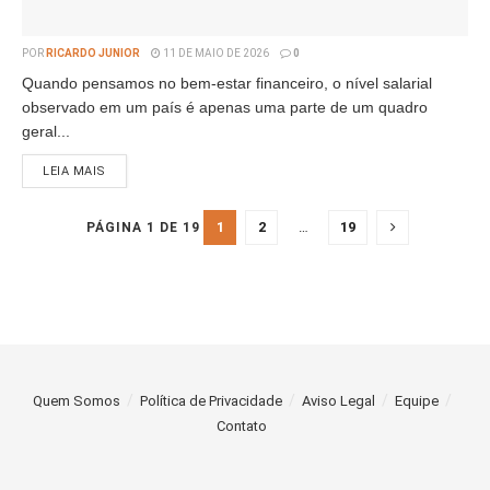
POR
RICARDO JUNIOR
11 DE MAIO DE 2026
0
Quando pensamos no bem-estar financeiro, o nível salarial
observado em um país é apenas uma parte de um quadro
geral...
LEIA MAIS
1
2
…
19
PÁGINA 1 DE 19
Quem Somos
Política de Privacidade
Aviso Legal
Equipe
Contato