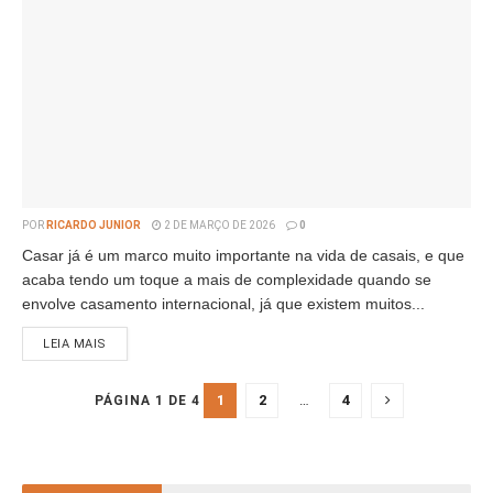
POR
RICARDO JUNIOR
2 DE MARÇO DE 2026
0
Casar já é um marco muito importante na vida de casais, e que
acaba tendo um toque a mais de complexidade quando se
envolve casamento internacional, já que existem muitos...
LEIA MAIS
1
2
…
4
PÁGINA 1 DE 4