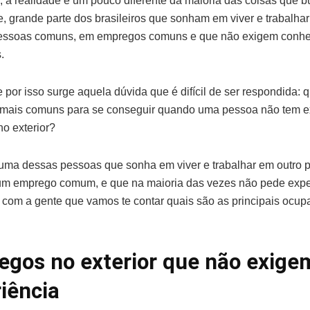
, a realidade é um pouco diferente da maioria das coisas que 
e, grande parte dos brasileiros que sonham em viver e trabalha
pessoas comuns, em empregos comuns e que não exigem conhe
.
 por isso surge aquela dúvida que é difícil de ser respondida: 
 mais comuns para se conseguir quando uma pessoa não tem e
no exterior?
uma dessas pessoas que sonha em viver e trabalhar em outro p
um emprego comum, e que na maioria das vezes não pede expe
 com a gente que vamos te contar quais são as principais ocu
gos no exterior que não exige
iência