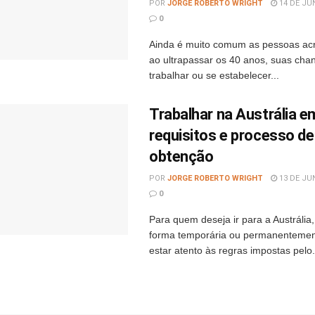
POR
JORGE ROBERTO WRIGHT
14 DE JU
0
Ainda é muito comum as pessoas acr
ao ultrapassar os 40 anos, suas cha
trabalhar ou se estabelecer...
Trabalhar na Austrália e
requisitos e processo de
obtenção
POR
JORGE ROBERTO WRIGHT
13 DE JU
0
Para quem deseja ir para a Austrália,
forma temporária ou permanentement
estar atento às regras impostas pelo.