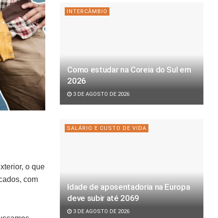
INTERCÂMBIO
Como estudar na Coreia do Sul em
2026
3 DE AGOSTO DE 2026
SALÁRIO E CUSTO DE VIDA
terior, o que
icados, com
Idade de aposentadoria na Europa
deve subir até 2069
3 DE AGOSTO DE 2026