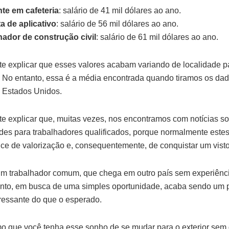
nte em cafeteria
: salário de 41 mil dólares ao ano.
ta de aplicativo
: salário de 56 mil dólares ao ano.
hador de construção civil
: salário de 61 mil dólares ao ano.
te explicar que esses valores acabam variando de localidade p
. No entanto, essa é a média encontrada quando tiramos os da
 Estados Unidos.
te explicar que, muitas vezes, nos encontramos com notícias s
des para trabalhadores qualificados, porque normalmente est
ce de valorização e, consequentemente, de conquistar um visto
um trabalhador comum, que chega em outro país sem experiênc
nto, em busca de uma simples oportunidade, acaba sendo um 
stressante do que o esperado.
 que você tenha esse sonho de se mudar para o exterior sem 