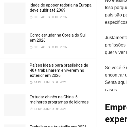
No entanto
Idade de aposentadoria na Europa
Isso porqu
deve subir até 2069
país são 
3 DE AGOSTO DE 2026
específicos
Como estudar na Coreia do Sul
Justamente
em 2026
profissões
3 DE AGOSTO DE 2026
quer viver 
Países ideais para brasileiros de
Se você é 
40+ trabalharem e viverem no
encontrar 
exterior em 2026
Senta aqui
14 DE JUNHO DE 2026
casos.
Estudar chinês na China: 6
melhores programas de idiomas
Empre
14 DE JUNHO DE 2026
exper