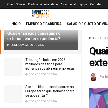
Quem Somos
Política de Privacidade
Aviso Legal
Equipe
Contato
MAIS RECENTE
TENDÊNCIAS
Filtro
INÍCIO
EMPREGO E CARREIRA
SALÁRIO E CUSTO DE VID
Quais empregos conseguir no
exterior sem ter experiência?
Inicio
Empre
26 DE NOVEMBRO DE 2025
Quai
exte
Tributação baixa em 2026:
melhores destinos para
estrangeiros abrirem empresas
6 DE AGOSTO DE 2026
Por
R
Até que idade trabalhadores na
Europa terão que trabalhar para
se aposentar?
6 DE AGOSTO DE 2026