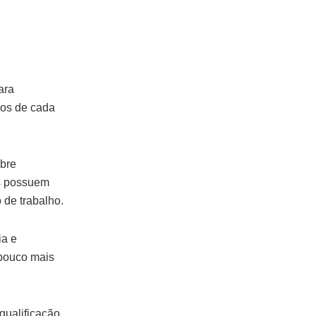
ara
dos de cada
obre
es possuem
 de trabalho.
ia e
pouco mais
qualificação