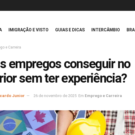
A
IMIGRAÇÃO E VISTO
GUIAS E DICAS
INTERCÂMBIO
BRA
go e Carreira
s empregos conseguir no
rior sem ter experiência?
icardo Junior
26 de novembro de 2025
Em
Emprego e Carreira