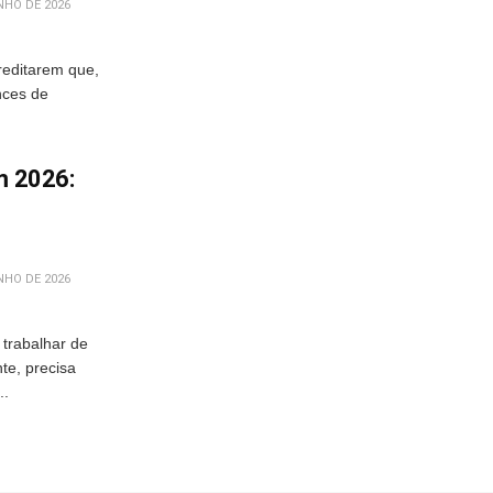
NHO DE 2026
editarem que,
nces de
m 2026:
NHO DE 2026
 trabalhar de
e, precisa
..