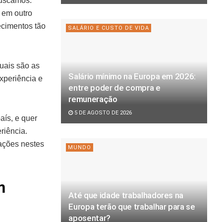
buscamos.
r em outro
cimentos tão
SALÁRIO E CUSTO DE VIDA
quais são as
Salário mínimo na Europa em 2026:
xperiência e
entre poder de compra e
remuneração
5 DE AGOSTO DE 2026
aís, e quer
riência.
pações nestes
MUNDO
m
Até que idade trabalhadores na
Europa terão que trabalhar para se
aposentar?