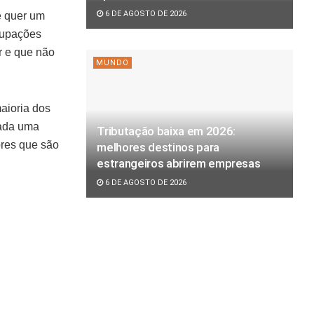
6 DE AGOSTO DE 2026
e quer um
cupações
r e que não
MUNDO
aioria dos
cada uma
Tributação baixa em 2026:
ores que são
melhores destinos para
estrangeiros abrirem empresas
6 DE AGOSTO DE 2026