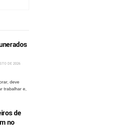
munerados
STO DE 2026
orar, deve
 trabalhar e,
eiros de
em no