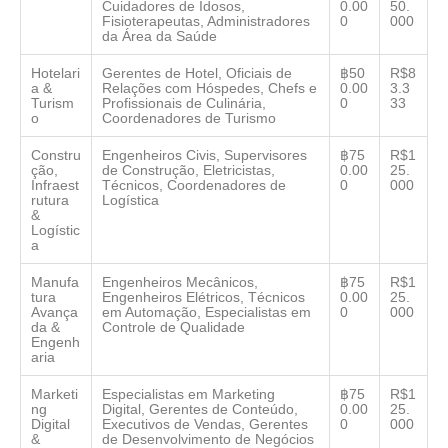
Cuidadores de Idosos,
0.00
50.
Fisioterapeutas, Administradores
0
000
da Área da Saúde
Hotelari
Gerentes de Hotel, Oficiais de
฿50
R$8
a &
Relações com Hóspedes, Chefs e
0.00
3.3
Turism
Profissionais de Culinária,
0
33
o
Coordenadores de Turismo
Constru
Engenheiros Civis, Supervisores
฿75
R$1
ção,
de Construção, Eletricistas,
0.00
25.
Infraest
Técnicos, Coordenadores de
0
000
rutura
Logística
&
Logístic
a
Manufa
Engenheiros Mecânicos,
฿75
R$1
tura
Engenheiros Elétricos, Técnicos
0.00
25.
Avança
em Automação, Especialistas em
0
000
da &
Controle de Qualidade
Engenh
aria
Marketi
Especialistas em Marketing
฿75
R$1
ng
Digital, Gerentes de Conteúdo,
0.00
25.
Digital
Executivos de Vendas, Gerentes
0
000
&
de Desenvolvimento de Negócios