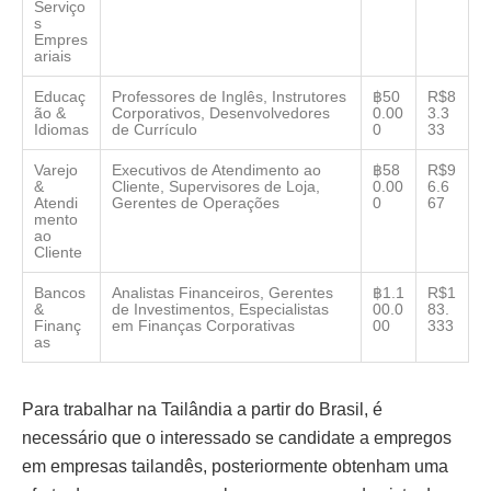
Serviço
s
Empres
ariais
Educaç
Professores de Inglês, Instrutores
฿50
R$8
ão &
Corporativos, Desenvolvedores
0.00
3.3
Idiomas
de Currículo
0
33
Varejo
Executivos de Atendimento ao
฿58
R$9
&
Cliente, Supervisores de Loja,
0.00
6.6
Atendi
Gerentes de Operações
0
67
mento
ao
Cliente
Bancos
Analistas Financeiros, Gerentes
฿1.1
R$1
&
de Investimentos, Especialistas
00.0
83.
Finanç
em Finanças Corporativas
00
333
as
Para trabalhar na Tailândia a partir do Brasil, é
necessário que o interessado se candidate a empregos
em empresas tailandês, posteriormente obtenham uma