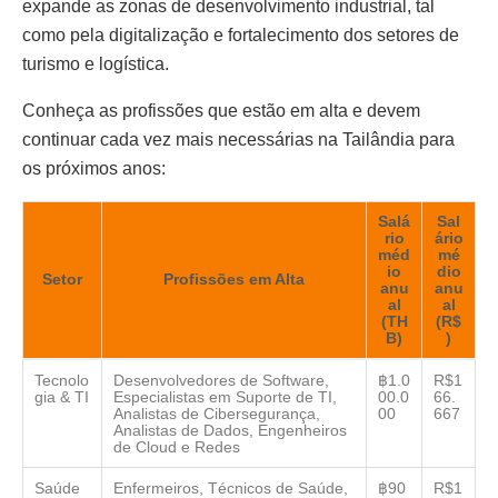
expande as zonas de desenvolvimento industrial, tal
como pela digitalização e fortalecimento dos setores de
turismo e logística.
Conheça as profissões que estão em alta e devem
continuar cada vez mais necessárias na Tailândia para
os próximos anos:
Salá
Sal
rio
ário
méd
mé
io
dio
Setor
Profissões em Alta
anu
anu
al
al
(TH
(R$
B)
)
Tecnolo
Desenvolvedores de Software,
฿1.0
R$1
gia & TI
Especialistas em Suporte de TI,
00.0
66.
Analistas de Cibersegurança,
00
667
Analistas de Dados, Engenheiros
de Cloud e Redes
Saúde
Enfermeiros, Técnicos de Saúde,
฿90
R$1