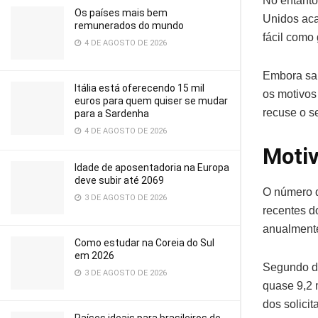
No entant
Os países mais bem
Unidos aca
remunerados do mundo
fácil como
4 DE AGOSTO DE 2026
Embora sai
Itália está oferecendo 15 mil
os motivos
euros para quem quiser se mudar
recuse o s
para a Sardenha
4 DE AGOSTO DE 2026
Motiv
Idade de aposentadoria na Europa
deve subir até 2069
O número d
3 DE AGOSTO DE 2026
recentes d
anualmente
Como estudar na Coreia do Sul
em 2026
Segundo d
3 DE AGOSTO DE 2026
quase 9,2 
dos solici