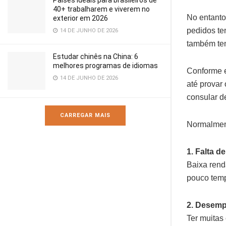
Países ideais para brasileiros de
40+ trabalharem e viverem no
No entanto
exterior em 2026
pedidos te
14 DE JUNHO DE 2026
também ten
Estudar chinês na China: 6
melhores programas de idiomas
Conforme 
14 DE JUNHO DE 2026
até provar 
consular d
CARREGAR MAIS
Normalment
1. Falta d
Baixa renda
pouco temp
2. Desemp
Ter muitas