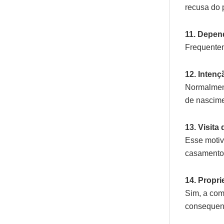
recusa do 
11. Depen
Frequentem
12. Intenç
Normalment
de nascime
13. Visita
Esse motiv
casamento
14. Propr
Sim, a com
consequent