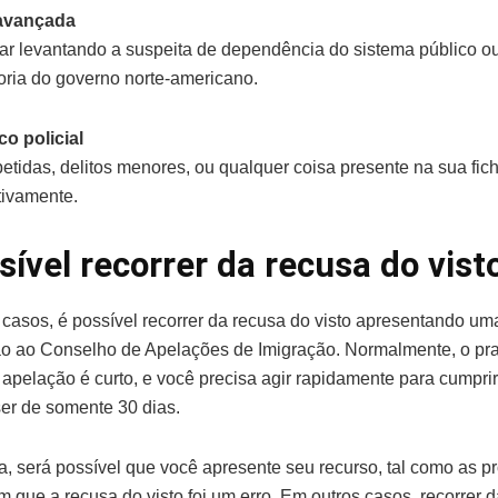
 avançada
r levantando a suspeita de dependência do sistema público o
ria do governo norte-americano.
co policial
petidas, delitos menores, ou qualquer coisa presente na sua fich
ivamente.
sível recorrer da recusa do vist
casos, é possível recorrer da recusa do visto apresentando uma
o ao Conselho de Apelações de Imigração. Normalmente, o pr
 apelação é curto, e você precisa agir rapidamente para cumpri
er de somente 30 dias.
, será possível que você apresente seu recurso, tal como as p
 que a recusa do visto foi um erro. Em outros casos, recorrer 