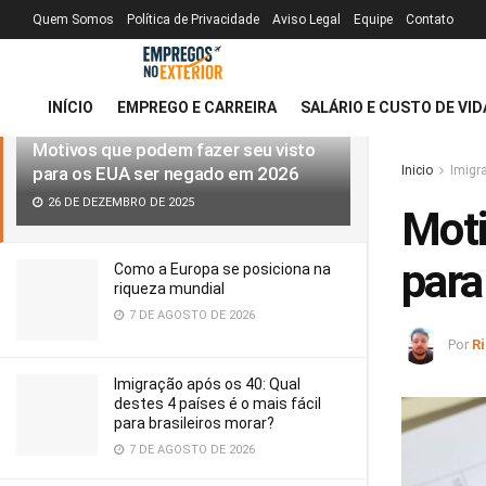
Quem Somos
Política de Privacidade
Aviso Legal
Equipe
Contato
MAIS RECENTE
TENDÊNCIAS
Filtro
INÍCIO
EMPREGO E CARREIRA
SALÁRIO E CUSTO DE VID
Motivos que podem fazer seu visto
para os EUA ser negado em 2026
Inicio
Imigr
26 DE DEZEMBRO DE 2025
Moti
para
Como a Europa se posiciona na
riqueza mundial
7 DE AGOSTO DE 2026
Por
R
Imigração após os 40: Qual
destes 4 países é o mais fácil
para brasileiros morar?
7 DE AGOSTO DE 2026