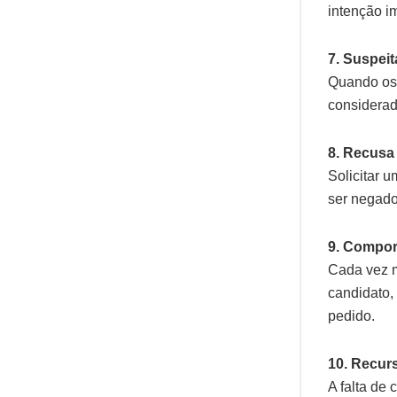
intenção im
7. Suspeit
Quando os 
considerad
8. Recusa
Solicitar 
ser negado
9. Compor
Cada vez m
candidato,
pedido.
10. Recurs
A falta de