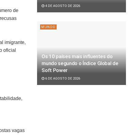
4 DE AGOSTO DE 2026
número de
 recusas
MUNDO
al imigrante,
 oficial
Os 10 países mais influentes do
mundo segundo o Índice Global de
Soft Power
6 DE AGOSTO DE 2026
tabilidade,
ostas vagas