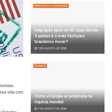
EMPREGO E CARREIRA
Imigração após os 40: Qual destes
4 países é o mais fácil para
brasileiros morar?
7 DE AGOSTO DE 2026
MUNDO
uristas,
nova vida com
Como a Europa se posiciona na
riqueza mundial
7 DE AGOSTO DE 2026