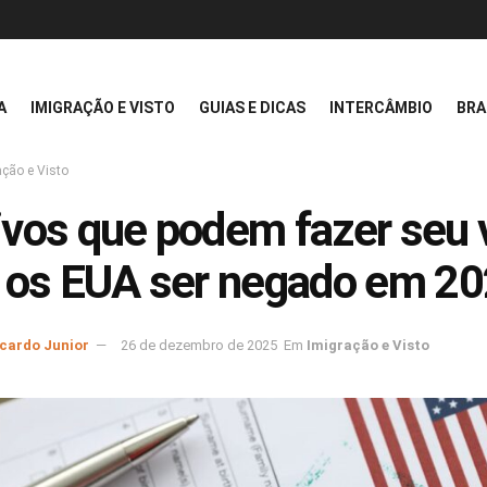
A
IMIGRAÇÃO E VISTO
GUIAS E DICAS
INTERCÂMBIO
BRA
ação e Visto
vos que podem fazer seu 
 os EUA ser negado em 2
icardo Junior
26 de dezembro de 2025
Em
Imigração e Visto