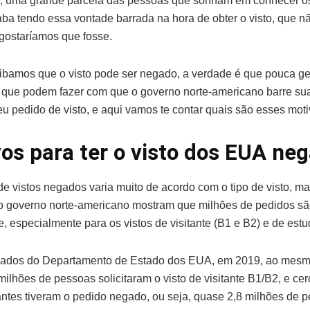
o, uma grande parcela das pessoas que sonham em conhecer o
ba tendo essa vontade barrada na hora de obter o visto, que nã
 gostaríamos que fosse.
bamos que o visto pode ser negado, a verdade é que pouca g
 que podem fazer com que o governo norte-americano barre sua
eu pedido de visto, e aqui vamos te contar quais são esses moti
os para ter o visto dos EUA ne
e vistos negados varia muito de acordo com o tipo de visto, m
o governo norte-americano mostram que milhões de pedidos s
, especialmente para os vistos de visitante (B1 e B2) e de estu
ados do Departamento de Estado dos EUA, em 2019, ao mesm
milhões de pessoas solicitaram o visto de visitante B1/B2, e ce
tantes tiveram o pedido negado, ou seja, quase 2,8 milhões de 