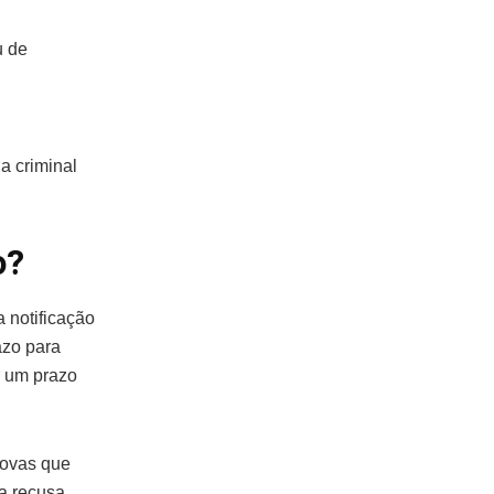
u de
a criminal
o?
 notificação
azo para
r um prazo
rovas que
da recusa