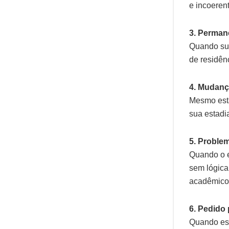
e incoerent
3. Perman
Quando sua
de residên
4. Mudanç
Mesmo esta
sua estadia
5. Proble
Quando o e
sem lógica 
acadêmico 
6. Pedido
Quando ess