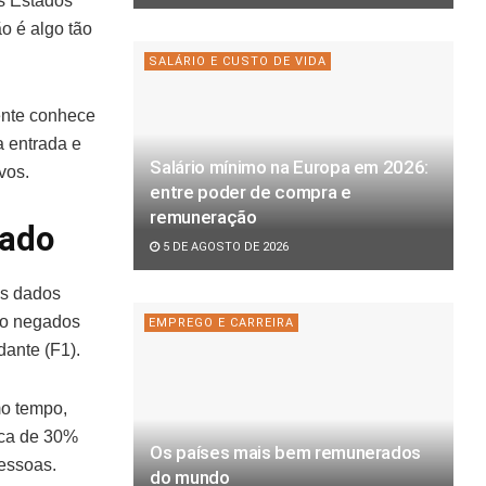
s Estados
o é algo tão
SALÁRIO E CUSTO DE VIDA
ente conhece
 entrada e
Salário mínimo na Europa em 2026:
vos.
entre poder de compra e
remuneração
gado
5 DE AGOSTO DE 2026
as dados
ão negados
EMPREGO E CARREIRA
dante (F1).
o tempo,
rca de 30%
Os países mais bem remunerados
pessoas.
do mundo