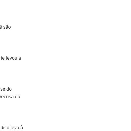
ê são
te levou a
ise do
 recusa do
dico leva à