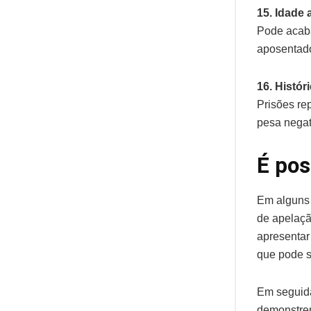
15. Idade
Pode acaba
aposentado
16. Históri
Prisões re
pesa negat
É pos
Em alguns 
de apelaçã
apresentar
que pode s
Em seguida
demonstrem