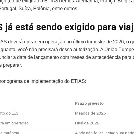
ço (e que exigirão o ETIAS) temos: Alemanha, França, Bélgica,
rtugal, Suíça, Polônia, entre outros.
 já está sendo exigido para via
AS deverá entrar em operação no último trimestre de 2026, o q
nquanto, você não precisará dessa autorização. A União Europ
unciar a data de lançamento com meses de antecedência para o
 preparar.
cronograma de implementação do ETIAS:
Prazo previsto
to do EES
Meados de 2026
tra em operação
Final de 2026
e carência
Ainda não foi anunciado um perí