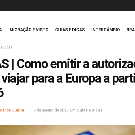
A
IMIGRAÇÃO E VISTO
GUIAS E DICAS
INTERCÂMBIO
BRA
 e Dicas
S | Como emitir a autoriz
 viajar para a Europa a part
6
icardo Junior
6 de janeiro de 2026
Em
Guias e Dicas