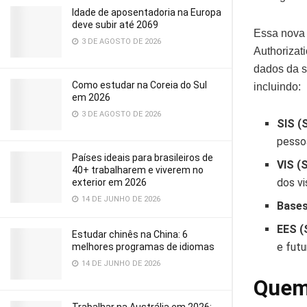
Idade de aposentadoria na Europa
deve subir até 2069
Essa nova 
3 DE AGOSTO DE 2026
Authorizat
dados da s
Como estudar na Coreia do Sul
incluindo:
em 2026
3 DE AGOSTO DE 2026
SIS (
pesso
Países ideais para brasileiros de
VIS (
40+ trabalharem e viverem no
dos vi
exterior em 2026
14 DE JUNHO DE 2026
Bases
EES (
Estudar chinês na China: 6
e futu
melhores programas de idiomas
14 DE JUNHO DE 2026
Quem 