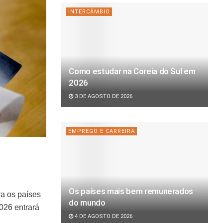
INTERCÂMBIO
Como estudar na Coreia do Sul em
2026
3 DE AGOSTO DE 2026
EMPREGO E CARREIRA
Os países mais bem remunerados
ra os países
do mundo
026 entrará
4 DE AGOSTO DE 2026