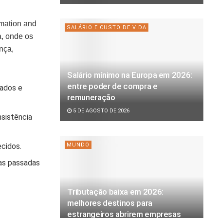
mation and
SALÁRIO E CUSTO DE VIDA
a, onde os
nça,
Salário mínimo na Europa em 2026:
entre poder de compra e
bados e
remuneração
5 DE AGOSTO DE 2026
nsistência
MUNDO
ecidos.
dias passadas
Tributação baixa em 2026:
melhores destinos para
estrangeiros abrirem empresas