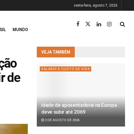
sexta-feira, agosto 7, 2026
SIL
MUNDO
VEJA TAMBÉM
ação
SALÁRIO E CUSTO DE VIDA
ir de
Idade de aposentadoria na Europa
deve subir até 2069
3 DE AGOSTO DE 2026