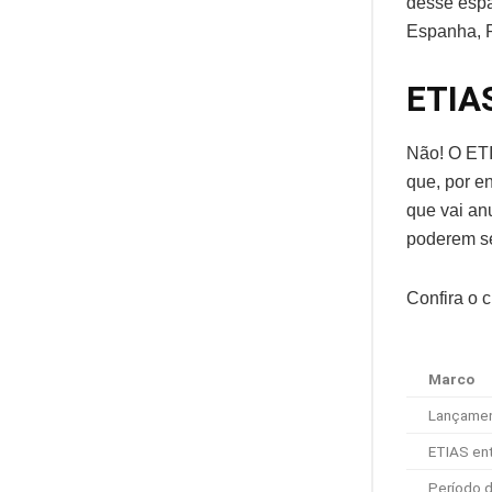
desse espa
Espanha, Po
ETIAS
Não! O ETI
que, por e
que vai an
poderem se
Confira o 
Marco
Lançamen
ETIAS en
Período d