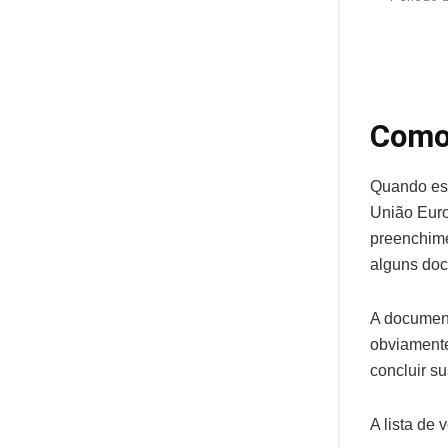
Como 
Quando est
União Eur
preenchime
alguns do
A document
obviamente
concluir su
A lista de v