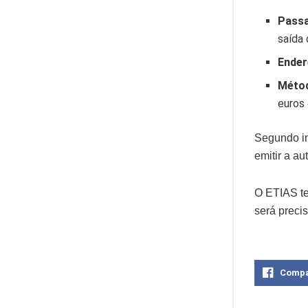
Pass
saída 
Ender
Méto
euros 
Segundo in
emitir a a
O ETIAS te
será preci
Compa