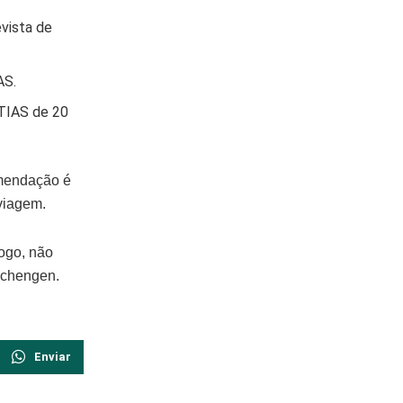
vista de
AS.
ETIAS de 20
omendação é
viagem.
Logo, não
 Schengen.
Enviar