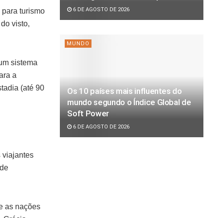
6 DE AGOSTO DE 2026
 para turismo
do visto,
MUNDO
 um sistema
ara a
tadia (até 90
Os 10 países mais influentes do
mundo segundo o Índice Global de
Soft Power
6 DE AGOSTO DE 2026
 viajantes
 de
e as nações