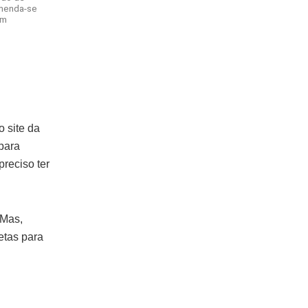
omenda-se
om
o site da
para
reciso ter
 Mas,
etas para