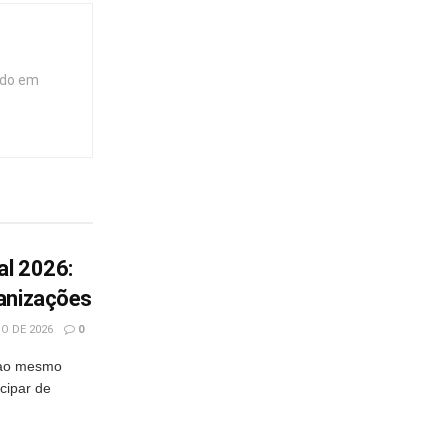
ndo em
al 2026:
anizações
O DE 2026
0
 ao mesmo
cipar de