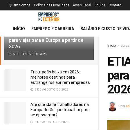
Quem Somos
Política de Privacidade
Aviso Legal
Equipe
Contato
MAIS RECENTE
TENDÊNCIAS
Filtro
INÍCIO
EMPREGO E CARREIRA
SALÁRIO E CUSTO DE VID
ETIAS | Como emitir a autorização
para viajar para a Europa a partir de
2026
Inicio
Guias
6 DE JANEIRO DE 2026
ETIA
para
Tributação baixa em 2026:
melhores destinos para
estrangeiros abrirem empresas
202
6 DE AGOSTO DE 2026
Até que idade trabalhadores na
Por
R
Europa terão que trabalhar para
se aposentar?
6 DE AGOSTO DE 2026