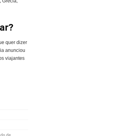
 Grécia,
jar?
ue quer dizer
eia anunciou
s viajantes
odo de