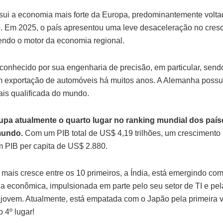
sui a economia mais forte da Europa, predominantemente volta
. Em 2025, o país apresentou uma leve desaceleração no cres
endo o motor da economia regional.
econhecido por sua engenharia de precisão, em particular, sendo
 exportação de automóveis há muitos anos. A Alemanha possui
ais qualificada do mundo.
cupa atualmente o quarto lugar no ranking mundial dos paí
mundo.
Com um PIB total de US$ 4,19 trilhões, um crescimento
 PIB per capita de US$ 2.880.
 mais cresce entre os 10 primeiros, a Índia, está emergindo c
la econômica, impulsionada em parte pelo seu setor de TI e pel
jovem. Atualmente, está empatada com o Japão pela primeira v
 4º lugar!