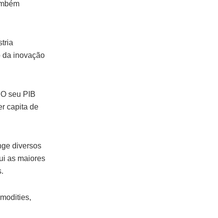
também
tria
 da inovação
 O seu PIB
r capita de
ge diversos
sui as maiores
.
modities,