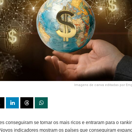
Imagens de canva editadas por Emp
es conseguiram se tornar os mais ricos e entraram para o ranki
ovos indicadores mostram os países que conseguiram expandi