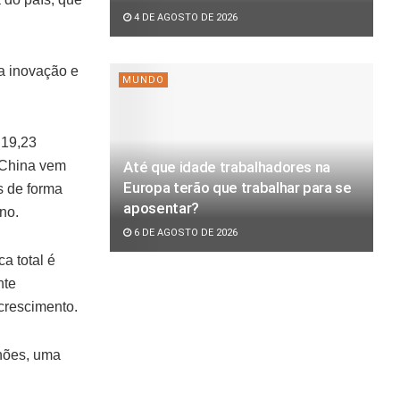
4 DE AGOSTO DE 2026
a inovação e
MUNDO
 19,23
Até que idade trabalhadores na
A China vem
Europa terão que trabalhar para se
s de forma
aposentar?
ano.
6 DE AGOSTO DE 2026
a total é
nte
crescimento.
lhões, uma