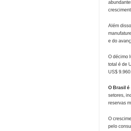
abundantes
cresciment
Além disso
manufature
e do avanç
O décimo l
total é de
US$ 9.960
O Brasil é
setores, in
reservas mi
O crescime
pelo consu