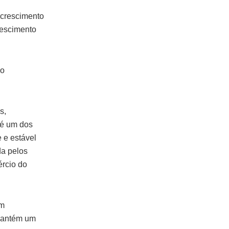
 crescimento
rescimento
.
mo
s,
 é um dos
 e estável
da pelos
ércio do
um
 mantém um