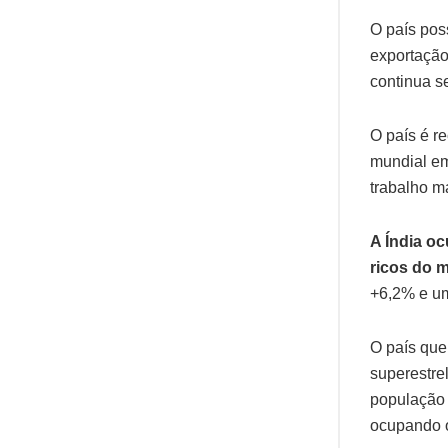
O país pos
exportação
continua s
O país é r
mundial em
trabalho m
A Índia o
ricos do 
+6,2% e um
O país que
superestre
população 
ocupando o