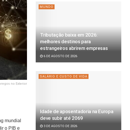
MUNDO
Tributação baixa em 2026:
melhores destinos para
estrangeiros abrirem empresas
6 DE AGOSTO DE 2026
SALÁRIO E CUSTO DE VIDA
regos no Exterior
Idade de aposentadoria na Europa
deve subir até 2069
ng mundial
3 DE AGOSTO DE 2026
r o PIB e