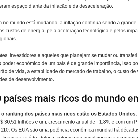
eram espaço diante da inflação e da desaceleração.
 no mundo está mudando, a inflação continua sendo a grande i
s custos de energia, pela aceleração tecnológica e pelos impa
egionais.
ntes, investidores e aqueles que planejam se mudar ou transferi
o poder econômico de um país é de grande importância, isso po
rão de vida, a estabilidade do mercado de trabalho, o custo de 
des de desenvolvimento.
 países mais ricos do mundo e
 o ranking dos países mais ricos estão os Estados Unidos
,
S$ 30,51 trilhões e um, crescimento anual de +1,8% e com um PI
.110. Os EUA são uma potência econômica mundial há década
, finanças, saúde, defesa, setores que impulsionam a economia