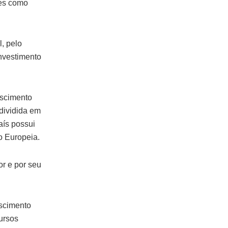
res como
, pelo
investimento
escimento
dividida em
aís possui
o Europeia.
or e por seu
scimento
ursos