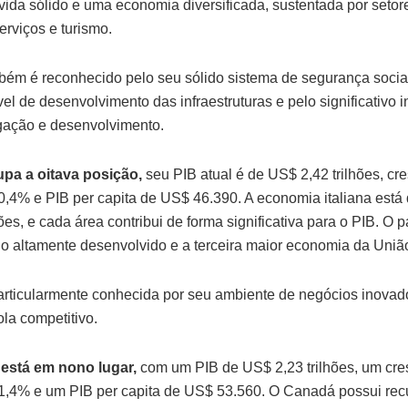
vida sólido e uma economia diversificada, sustentada por seto
serviços e turismo.
bém é reconhecido pelo seu sólido sistema de segurança social
el de desenvolvimento das infraestruturas e pelo significativo 
gação e desenvolvimento.
cupa a oitava posição,
seu PIB atual é de US$ 2,42 trilhões, cr
0,4% e PIB per capita de US$ 46.390. A economia italiana está 
ões, e cada área contribui de forma significativa para o PIB. O p
 altamente desenvolvido e a terceira maior economia da Uniã
 particularmente conhecida por seu ambiente de negócios inovad
ola competitivo.
está em nono lugar,
com um PIB de US$ 2,23 trilhões, um cre
1,4% e um PIB per capita de US$ 53.560. O Canadá possui rec