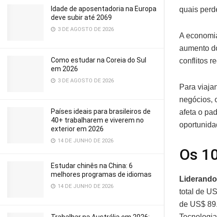
Idade de aposentadoria na Europa
quais perd
deve subir até 2069
3 DE AGOSTO DE 2026
A economia
aumento do
Como estudar na Coreia do Sul
conflitos r
em 2026
3 DE AGOSTO DE 2026
Para viaja
negócios, 
Países ideais para brasileiros de
afeta o pad
40+ trabalharem e viverem no
oportunida
exterior em 2026
14 DE JUNHO DE 2026
Os 10
Estudar chinês na China: 6
melhores programas de idiomas
Liderando
14 DE JUNHO DE 2026
total de U
de US$ 89
Tecnologia