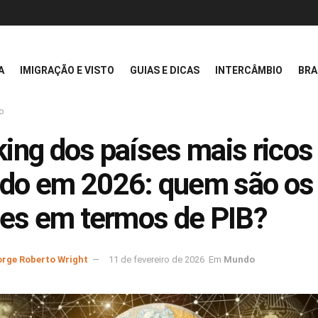
A
IMIGRAÇÃO E VISTO
GUIAS E DICAS
INTERCÂMBIO
BRA
o
ing dos países mais ricos
do em 2026: quem são os
res em termos de PIB?
orge Roberto Wright
11 de fevereiro de 2026
Em
Mundo