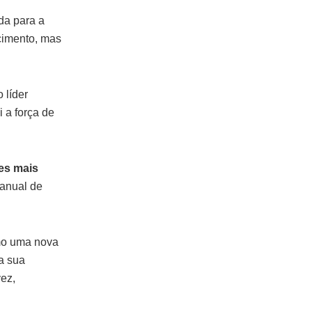
da para a
cimento, mas
 líder
 a força de
ses mais
 anual de
omo uma nova
a sua
ez,