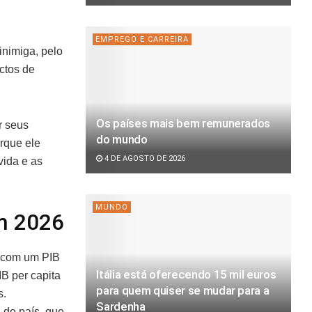
EMPREGO E CARREIRA
nimiga, pelo
ctos de
Os países mais bem remunerados
r seus
do mundo
rque ele
4 DE AGOSTO DE 2026
vida e as
MUNDO
m 2026
 com um PIB
Itália está oferecendo 15 mil euros
B per capita
para quem quiser se mudar para a
s.
Sardenha
 do país, que