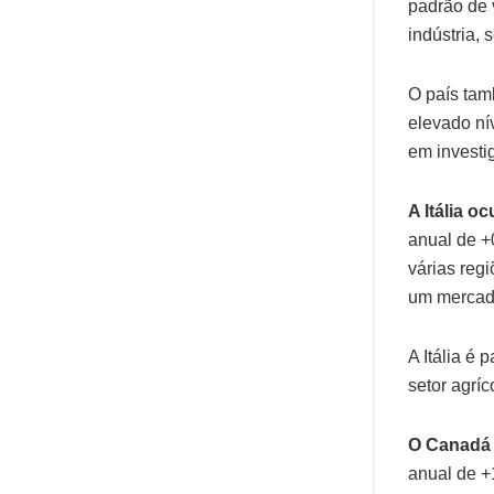
padrão de 
indústria, 
O país tam
elevado nív
em investi
A Itália o
anual de +
várias regi
um mercado
A Itália é
setor agríc
O Canadá 
anual de +