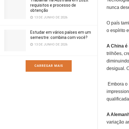
Trabalhar na Austrália em 2026:
requisitos e processo de
nunca dese
obtenção
13 DE JUNHO DE 2026
O país tam
o espírito
Estudar em vários países em um
semestre: combina com você?
13 DE JUNHO DE 2026
A China é
trilhões, 
diminuindo
CARREGAR MAIS
desigual. 
Embora o P
impression
qualificad
A Alemanh
variação a