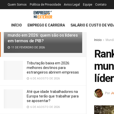
Quem Somos
Política de Privacidade
Aviso Legal
Equipe
Contato
MAIS RECENTE
TENDÊNCIAS
Filtro
INÍCIO
EMPREGO E CARREIRA
SALÁRIO E CUSTO DE VID
Ranking dos países mais ricos do
mundo em 2026: quem são os líderes
em termos de PIB?
Inicio
Mund
11 DE FEVEREIRO DE 2026
Rank
mun
Tributação baixa em 2026:
melhores destinos para
estrangeiros abrirem empresas
líde
6 DE AGOSTO DE 2026
Até que idade trabalhadores na
Por
J
Europa terão que trabalhar para
se aposentar?
6 DE AGOSTO DE 2026