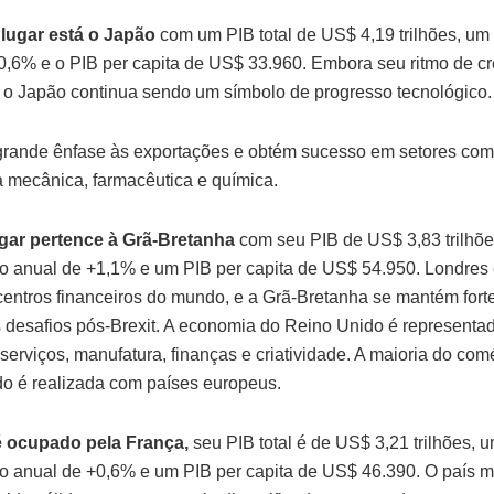
 lugar está o Japão
com um PIB total de US$ 4,19 trilhões, um
0,6% e o PIB per capita de US$ 33.960. Embora seu ritmo de c
, o Japão continua sendo um símbolo de progresso tecnológico
grande ênfase às exportações e obtém sucesso em setores co
 mecânica, farmacêutica e química.
ugar pertence à Grã-Bretanha
com seu PIB de US$ 3,83 trilhõe
o anual de +1,1% e um PIB per capita de US$ 54.950. Londres
 centros financeiros do mundo, e a Grã-Bretanha se mantém forte
 desafios pós-Brexit. A economia do Reino Unido é representa
serviços, manufatura, finanças e criatividade. A maioria do com
o é realizada com países europeus.
é ocupado pela França,
seu PIB total é de US$ 3,21 trilhões, 
o anual de +0,6% e um PIB per capita de US$ 46.390. O país