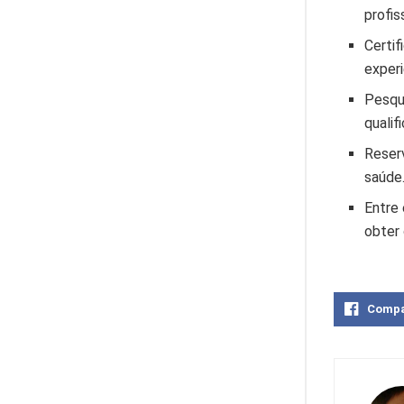
profis
Certif
experi
Pesqu
qualif
Reserv
saúde
Entre
obter 
Compa