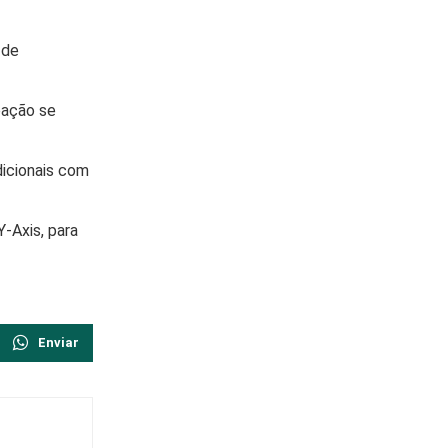
 de
pação se
dicionais com
-Axis, para
Enviar