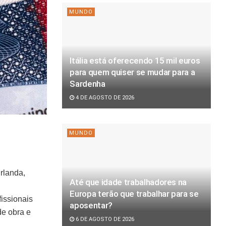
MUNDO
Itália está oferecendo 15 mil euros
para quem quiser se mudar para a
Sardenha
4 DE AGOSTO DE 2026
MUNDO
rlanda,
Até que idade trabalhadores na
Europa terão que trabalhar para se
fissionais
aposentar?
de obra e
6 DE AGOSTO DE 2026