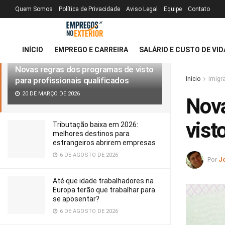
Quem Somos
Política de Privacidade
Aviso Legal
Equipe
Contato
MAIS RECENTE
TENDÊNCIAS
Filtro
INÍCIO
EMPREGO E CARREIRA
SALÁRIO E CUSTO DE VID
Novas regras dos programas de visto
para profissionais qualificados
Inicio
Imigr
20 DE MARÇO DE 2026
Nova
vist
Tributação baixa em 2026:
melhores destinos para
estrangeiros abrirem empresas
6 DE AGOSTO DE 2026
Por
J
Até que idade trabalhadores na
Europa terão que trabalhar para
se aposentar?
6 DE AGOSTO DE 2026