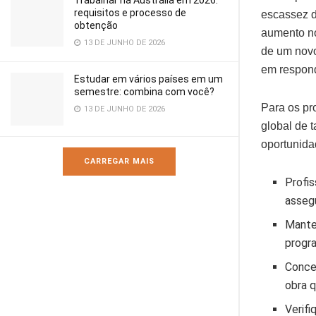
Trabalhar na Austrália em 2026:
requisitos e processo de
escassez d
obtenção
aumento no
13 DE JUNHO DE 2026
de um novo
em respond
Estudar em vários países em um
semestre: combina com você?
Para os pr
13 DE JUNHO DE 2026
global de 
oportunidad
CARREGAR MAIS
Profis
assegu
Mante
progra
Conce
obra q
Verifi