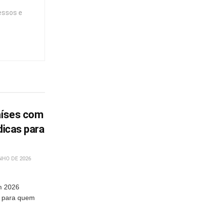
essos e
aíses com
dicas para
NHO DE 2026
m 2026
e para quem