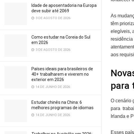
Idade de aposentadoria na Europa
deve subir até 2069
As mudança
3 DE AGOSTO DE 2026
têm priori
elegíveis, 
Como estudar na Coreia do Sul
residência
em 2026
atentament
3 DE AGOSTO DE 2026
aos requis
Países ideais para brasileiros de
Novas
40+ trabalharem e viverem no
exterior em 2026
para 
14 DE JUNHO DE 2026
O cenário 
Estudar chinês na China: 6
melhores programas de idiomas
para traba
14 DE JUNHO DE 2026
Irlanda e P
Esses país