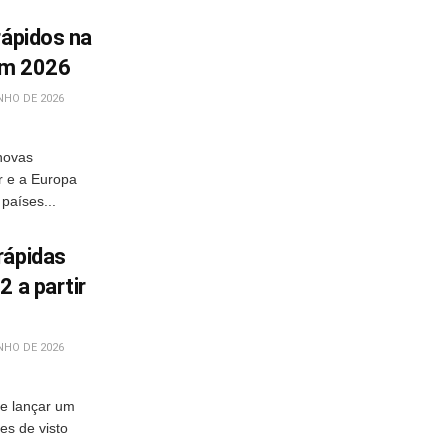
rápidos na
 em 2026
NHO DE 2026
 novas
r e a Europa
países...
rápidas
2 a partir
NHO DE 2026
e lançar um
es de visto