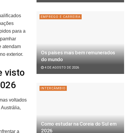
alificados
EMPREGO E CARREIRA
upações
ápidos para a
ompamhar
ue atendam
Os países mais bem remunerados
o exterior.
do mundo
4 DE AGOSTO DE 2026
 visto
2026
INTERCÂMBIO
amas voltados
Austrália,
Como estudar na Coreia do Sul em
2026
frentar a