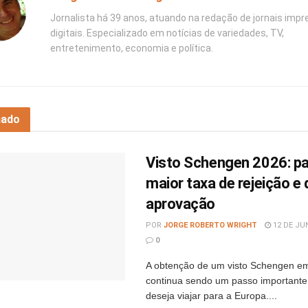
Jornalista há 39 anos, atuando na redação de jornais impr
digitais. Especializado em notícias de variedades, TV,
entretenimento, economia e política.
nado
Visto Schengen 2026: p
maior taxa de rejeição e 
aprovação
POR
JORGE ROBERTO WRIGHT
12 DE JU
0
A obtenção de um visto Schengen e
continua sendo um passo important
deseja viajar para a Europa....