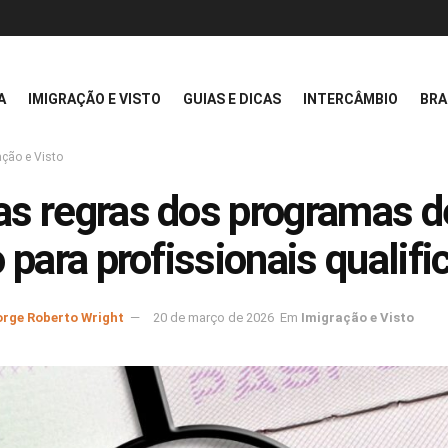
A
IMIGRAÇÃO E VISTO
GUIAS E DICAS
INTERCÂMBIO
BRA
ação e Visto
s regras dos programas d
o para profissionais qualif
orge Roberto Wright
20 de março de 2026
Em
Imigração e Visto