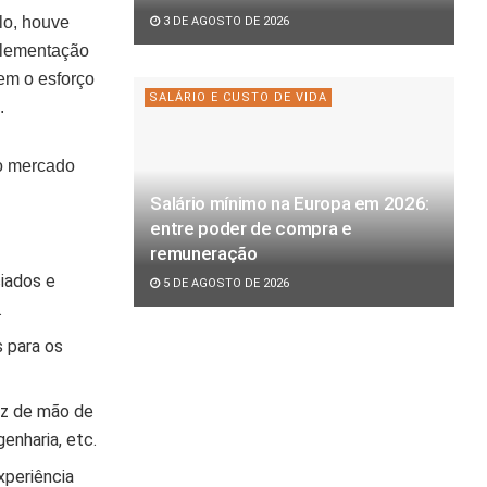
lo, houve
3 DE AGOSTO DE 2026
mplementação
em o esforço
SALÁRIO E CUSTO DE VIDA
.
do mercado
Salário mínimo na Europa em 2026:
entre poder de compra e
remuneração
ciados e
5 DE AGOSTO DE 2026
.
 para os
z de mão de
enharia, etc.
xperiência