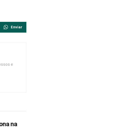
Enviar
essos e
ona na