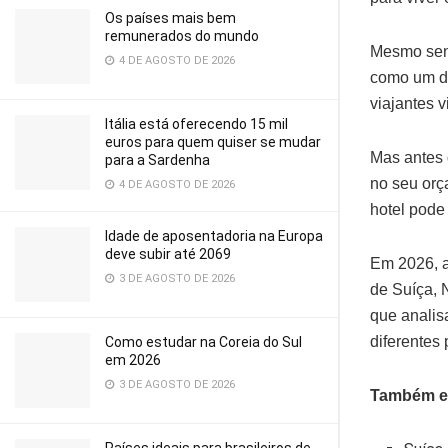
Os países mais bem
remunerados do mundo
Mesmo send
4 DE AGOSTO DE 2026
como um do
viajantes v
Itália está oferecendo 15 mil
euros para quem quiser se mudar
Mas antes 
para a Sardenha
no seu orç
4 DE AGOSTO DE 2026
hotel pode
Idade de aposentadoria na Europa
deve subir até 2069
Em 2026, a
3 DE AGOSTO DE 2026
de Suíça, 
que analis
diferentes 
Como estudar na Coreia do Sul
em 2026
3 DE AGOSTO DE 2026
Também es