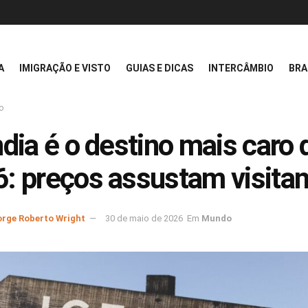
A
IMIGRAÇÃO E VISTO
GUIAS E DICAS
INTERCÂMBIO
BRA
o
ndia é o destino mais caro 
: preços assustam visita
orge Roberto Wright
30 de maio de 2026
Em
Mundo