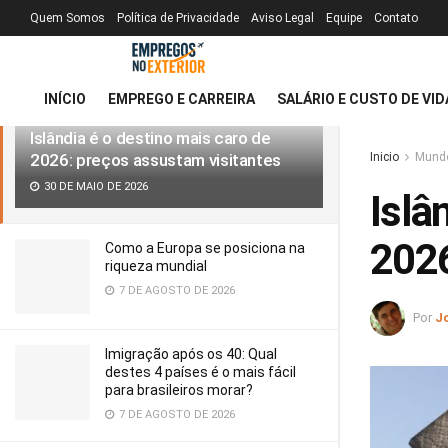
Quem Somos
Política de Privacidade
Aviso Legal
Equipe
Contato
MAIS RECENTE
TENDÊNCIAS
Filtro
INÍCIO
EMPREGO E CARREIRA
SALÁRIO E CUSTO DE VID
Islândia é o destino mais caro de
2026: preços assustam visitantes
Inicio
Mund
30 DE MAIO DE 2026
Islâ
2026
Como a Europa se posiciona na
riqueza mundial
7 DE AGOSTO DE 2026
Por
J
Imigração após os 40: Qual
destes 4 países é o mais fácil
para brasileiros morar?
7 DE AGOSTO DE 2026