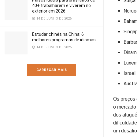
Países ideais para brasileiros de
Suíça
40+ trabalharem e viverem no
Norue
exterior em 2026
14 DE JUNHO DE 2026
Baha
Singa
Estudar chinês na China: 6
melhores programas de idiomas
Barba
14 DE JUNHO DE 2026
Dinam
Luxem
CARREGAR MAIS
Israel
Austrá
Os preços 
o mercado 
dos alugué
dificuldad
um desafio