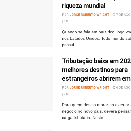
riqueza mundial
POR
JORGE ROBERTO WRIGHT
7 DE AGO
0
Quando se fala em país rico, logo vo
nos Estados Unidos. Todo mundo sab
possui...
Tributação baixa em 202
melhores destinos para
estrangeiros abrirem e
POR
JORGE ROBERTO WRIGHT
6 DE AGO
0
Para quem deseja morar no exterior
negócio no novo país, deverá pensar
carga tributária. Neste...