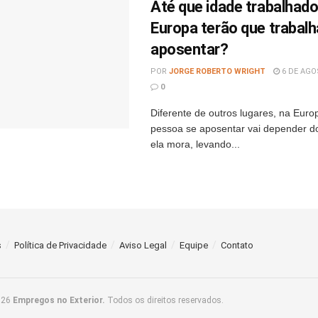
Até que idade trabalhado
Europa terão que trabalh
aposentar?
POR
JORGE ROBERTO WRIGHT
6 DE AGO
0
Diferente de outros lugares, na Euro
pessoa se aposentar vai depender d
ela mora, levando...
s
Política de Privacidade
Aviso Legal
Equipe
Contato
026
Empregos no Exterior.
Todos os direitos reservados.