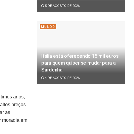
5 DE AGOSTO DE 2026
MUNDO
Itália está oferecendo 15 mil euros
para quem quiser se mudar para a
Sardenha
4 DE AGOSTO DE 2026
ltimos anos,
altos preços
ar as
or moradia em