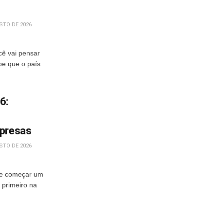
STO DE 2026
cê vai pensar
e que o país
6:
mpresas
STO DE 2026
 e começar um
 primeiro na