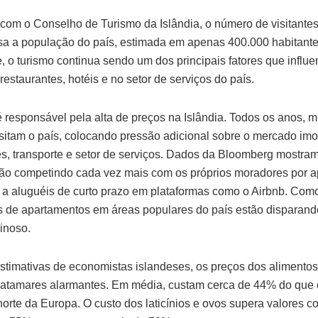
com o Conselho de Turismo da Islândia, o número de visitantes
ssa a população do país, estimada em apenas 400.000 habitante
, o turismo continua sendo um dos principais fatores que influ
estaurantes, hotéis e no setor de serviços do país.
é responsável pela alta de preços na Islândia. Todos os anos, m
sitam o país, colocando pressão adicional sobre o mercado imob
es, transporte e setor de serviços. Dados da Bloomberg mostra
stão competindo cada vez mais com os próprios moradores por 
 a aluguéis de curto prazo em plataformas como o Airbnb. Como
s de apartamentos em áreas populares do país estão disparan
ginoso.
timativas de economistas islandeses, os preços dos alimentos
atamares alarmantes. Em média, custam cerca de 44% do que
norte da Europa. O custo dos laticínios e ovos supera valores 