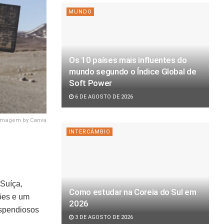
MUNDO
Os 10 países mais influentes do
mundo segundo o Índice Global de
Soft Power
6 DE AGOSTO DE 2026
Imagem by Canva
INTERCÂMBIO
Suíça,
Como estudar na Coreia do Sul em
ções e um
2026
ispendiosos
3 DE AGOSTO DE 2026