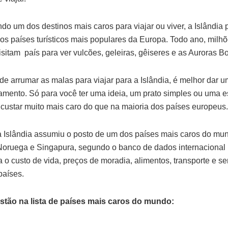
o um dos destinos mais caros para viajar ou viver, a Islândia
s países turísticos mais populares da Europa. Todo ano, milh
isitam país para ver vulcões, geleiras, gêiseres e as Auroras B
de arrumar as malas para viajar para a Islândia, é melhor dar 
amento. Só para você ter uma ideia, um prato simples ou uma 
 custar muito mais caro do que na maioria dos países europeus
 Islândia assumiu o posto de um dos países mais caros do mund
Noruega e Singapura, segundo o banco de dados internaciona
a o custo de vida, preços de moradia, alimentos, transporte e s
países.
tão na lista de países mais caros do mundo: