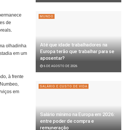
 permanece
MUNDO
ões de
oreals.
Até que idade trabalhadores na
uma olhadinha
Europa terão que trabalhar para se
estadia em um
aposentar?
.
6 DE AGOSTO DE 2026
o, à frente
l Numbeo,
SALÁRIO E CUSTO DE VIDA
erviços em
Salário mínimo na Europa em 2026:
entre poder de compra e
remuneração