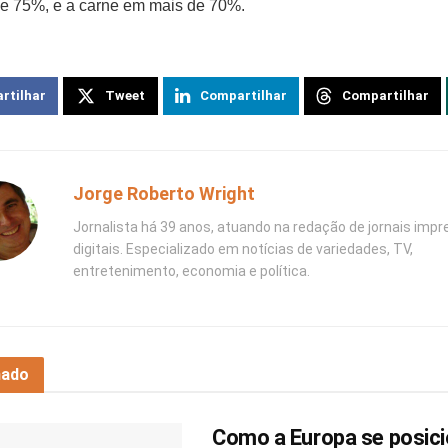
e 75%, e a carne em mais de 70%.
rtilhar
Tweet
Compartilhar
Compartilhar
Jorge Roberto Wright
Jornalista há 39 anos, atuando na redação de jornais impr
digitais. Especializado em notícias de variedades, TV,
entretenimento, economia e política.
nado
Como a Europa se posici