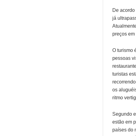
De acordo 
já ultrapa
Atualmente
preços em r
O turismo 
pessoas vi
restaurant
turistas e
recorrendo
os aluguéi
ritmo verti
Segundo es
estão em p
países do 