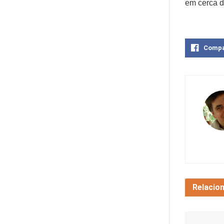
em cerca d
Compa
Relacio